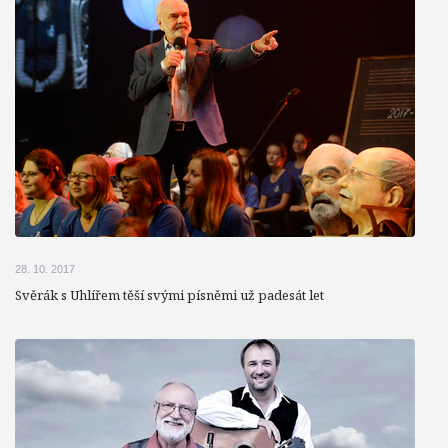
28. 10. 2017
Svěrák s Uhlířem těší svými písněmi už padesát let