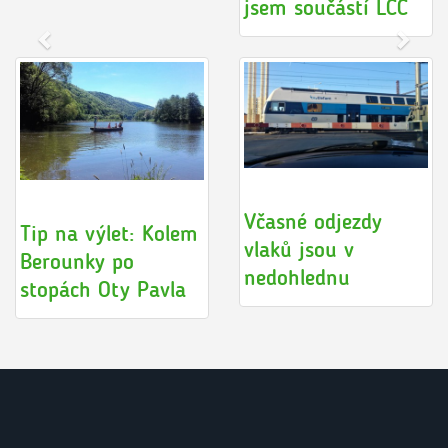
jsem součástí LCC
Včasné odjezdy
Tip na výlet: Kolem
vlaků jsou v
Berounky po
nedohlednu
stopách Oty Pavla