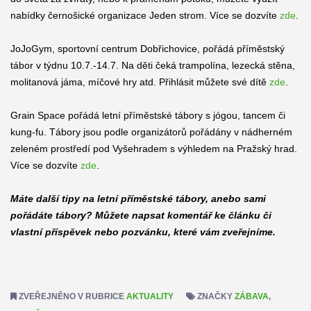
nabídky černošické organizace Jeden strom. Více se dozvíte
zde
.
JoJoGym, sportovní centrum Dobřichovice, pořádá příměstský
tábor v týdnu 10.7.-14.7. Na děti čeká trampolína, lezecká stěna,
molitanová jáma, míčové hry atd. Přihlásit můžete své dítě
zde
.
Grain Space pořádá letní příměstské tábory s jógou, tancem či
kung-fu. Tábory jsou podle organizátorů pořádány v nádherném
zeleném prostředí pod Vyšehradem s výhledem na Pražský hrad.
Více se dozvíte
zde
.
Máte další tipy na letní příměstské tábory, anebo sami
pořádáte tábory? Můžete napsat komentář ke článku či
vlastní příspěvek nebo pozvánku, které vám zveřejníme.
ZVEŘEJNĚNO V RUBRICE
AKTUALITY
ZNAČKY
ZÁBAVA
,