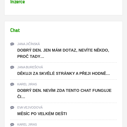
Inzerce
Chat
JANA JIČÍNSKÁ
DOBRÝ DEN. JEN MÁM DOTAZ, NEVÍTE NĚKDO,
PROČ TADY…
JANA BUREŠOVÁ
DĚKUJI ZA SKVĚLÉ STRÁNKY A PŘEJI HODNĚ…
KAREL JIRAS
DOBRÝ DEN. NEVÍM ZDA TENTO CHAT FUNGUJE
ČI…
EVA VEJVODOVÁ
MĚSÍC PO VELKÉM DEŠTI
KAREL JIRAS