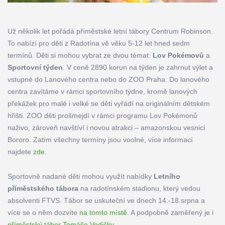
Už několik let pořádá příměstské letní tábory Centrum Robinson.
To nabízí pro děti z Radotína vě věku 5-12 let hned sedm
termínů. Děti si mohou vybrat ze dvou témat:
Lov Pokémovů
a
Sportovní týden
. V ceně 2890 korun na týden je zahrnut výlet a
vstupné do Lanového centra nebo do ZOO Praha. Do lanového
centra zavítáme v rámci sportovního týdne, kromě lanových
překážek pro malé i velké se děti vyřádí na originálním dětském
hřišti. ZOO děti prošmejdí v rámci programu Lov Pokémonů
naživo, zároveň navštíví i novou atrakci – amazonskou vesnici
Bororo. Zatím všechny termíny jsou voolné, více informací
najdete
zde
.
Sportovně nadané děti mohou využít nabídky
Letního
příměstského tábora
na radotínském stadionu, který vedou
absolventi FTVS. Tábor se uskuteční ve dnech 14.-18.srpna a
více se o něm dozvíte
na tomto místě
. A podpobně zaměřený je i
příměstský tábor Tomáše Vodičky.