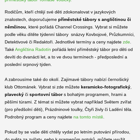
Rodičům, kteří chtějí své děti zdokonalovat v jazykových
znalostech, doporučujeme
příměstské tábory s angličtinou či
němčinou
, které pořádá Channel Crossings. Vybrat si můžete
podle věku dítěte týdenní tábory snázvy Kovbojové, Průzkumníci,
Detektivové či Redaktoři. Jednotlivé termíny a ceny najdete
zde
.
Také
Angličtina Radotín
pořádá letní příměstský tábor pro děti od
devíti do dvanácti let, a to ve dvou termínech - předposlední a
poslední srpnový týden.
A zabrousíme také do okolí. Zajímavé tábory nabízí černošický
klub Ottománek. Vybrat si zde můžete
keramicko-fotografický
,
plavecký
či
sportovní tábor
s bohatým programem, hrami a
pěšími túrami. Z témat si můžete vybrat například Světem zvířat
(pro předšolní děti), Prázdninové toulky, Čtyři živly či Ladění těla.
Podrobný program a ceny najdete
na tomto místě
.
Pokud by se vaše děti chtěly vydat po letním putování přírodou,
do světa za zvířaty, nebo k pramenům potoků, můžete využít