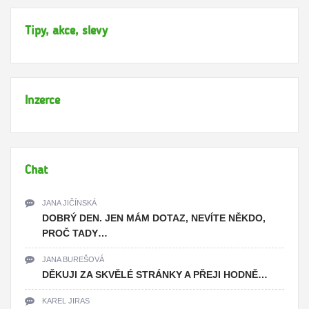
Tipy, akce, slevy
Inzerce
Chat
JANA JIČÍNSKÁ
DOBRÝ DEN. JEN MÁM DOTAZ, NEVÍTE NĚKDO,
PROČ TADY…
JANA BUREŠOVÁ
DĚKUJI ZA SKVĚLÉ STRÁNKY A PŘEJI HODNĚ…
KAREL JIRAS