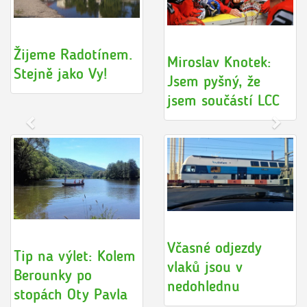
Žijeme Radotínem.
Miroslav Knotek:
Stejně jako Vy!
Jsem pyšný, že
jsem součástí LCC
Včasné odjezdy
Tip na výlet: Kolem
vlaků jsou v
Berounky po
nedohlednu
stopách Oty Pavla