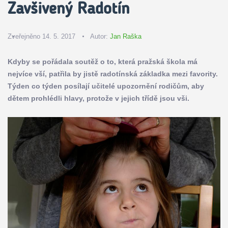
Zavšivený Radotín
Zveřejněno 14. 5. 2017
Autor:
Jan Raška
Kdyby se pořádala soutěž o to, která pražská škola má
nejvíce vší, patřila by jistě radotínská základka mezi favority.
Týden co týden posílají učitelé upozornění rodičům, aby
dětem prohlédli hlavy, protože v jejich třídě jsou vši.