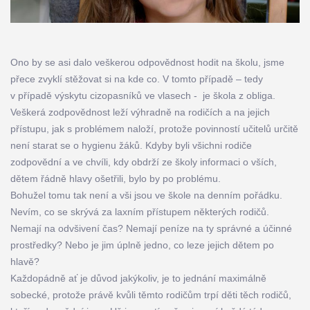
Ono by se asi dalo veškerou odpovědnost hodit na školu, jsme
přece zvyklí stěžovat si na kde co. V tomto případě – tedy
v případě výskytu cizopasníků ve vlasech - je škola z obliga.
Veškerá zodpovědnost leží výhradně na rodičích a na jejich
přístupu, jak s problémem naloží, protože povinností učitelů určitě
není starat se o hygienu žáků. Kdyby byli všichni rodiče
zodpovědní a ve chvíli, kdy obdrží ze školy informaci o vších,
dětem řádně hlavy ošetřili, bylo by po problému.
Bohužel tomu tak není a vši jsou ve škole na denním pořádku.
Nevím, co se skrývá za laxním přístupem některých rodičů.
Nemají na odvšivení čas? Nemají peníze na ty správné a účinné
prostředky? Nebo je jim úplně jedno, co leze jejich dětem po
hlavě?
Každopádně ať je důvod jakýkoliv, je to jednání maximálně
sobecké, protože právě kvůli těmto rodičům trpí děti těch rodičů,