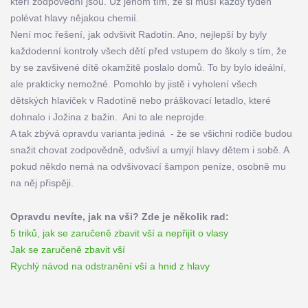
kteří zodpovědní jsou. Už jenom tím, že si musí každý týden
polévat hlavy nějakou chemií.
Není moc řešení, jak odvšivit Radotín. Ano, nejlepší by byly
každodenní kontroly všech dětí před vstupem do školy s tím, že
by se zavšivené dítě okamžitě poslalo domů. To by bylo ideální,
ale prakticky nemožné. Pomohlo by jistě i vyholení všech
dětských hlaviček v Radotíně nebo práškovací letadlo, které
dohnalo i Jožina z bažin. Ani to ale neprojde.
A tak zbývá opravdu varianta jediná - že se všichni rodiče budou
snažit chovat zodpovědně, odvšiví a umyjí hlavy dětem i sobě. A
pokud někdo nemá na odvšivovací šampon peníze, osobně mu
na něj přispěji.
Opravdu nevíte, jak na vši? Zde je několik rad:
5 triků, jak se zaručeně zbavit vší a nepřijít o vlasy
Jak se zaručeně zbavit vší
Rychlý návod na odstranění vší a hnid z hlavy