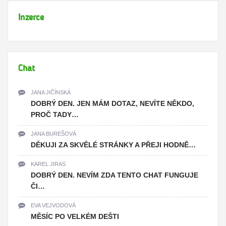
Inzerce
Chat
JANA JIČÍNSKÁ
DOBRÝ DEN. JEN MÁM DOTAZ, NEVÍTE NĚKDO,
PROČ TADY…
JANA BUREŠOVÁ
DĚKUJI ZA SKVĚLÉ STRÁNKY A PŘEJI HODNĚ…
KAREL JIRAS
DOBRÝ DEN. NEVÍM ZDA TENTO CHAT FUNGUJE
ČI…
EVA VEJVODOVÁ
MĚSÍC PO VELKÉM DEŠTI