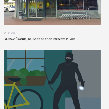
24. 9. 2017
GLOSA: Škatule, hejbejte se aneb Ztraceni v Bille