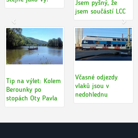
Jsem pyšný, že
jsem součástí LCC
Včasné odjezdy
Tip na výlet: Kolem
vlaků jsou v
Berounky po
nedohlednu
stopách Oty Pavla