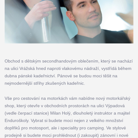
Obchod s dětským secondhandovým oblečením, který se nachází
na ulici Vrážská hned naproti vlakovému nádraží, vystřídá během
dubna pánské kadeřnictví. Pánové se budou moci těšit na
nejmodernější střihy zkušených kadeřnic.
Vše pro cestování na motorkách vám nabídne nový motorkářský
shop, který otevře v obchodních prostorách na ulici Výpadová
(vedle čerpací stanice) Milan Holý, dlouholetý instruktor a majitel
Enduroškoly. Vybrat si budete moci nejen z velkého množství
doplňků pro motosport, ale i speciality pro camping. Ve stylové
prodejně si budete moci prohlédnout (i zakoupit) zánovní i nové