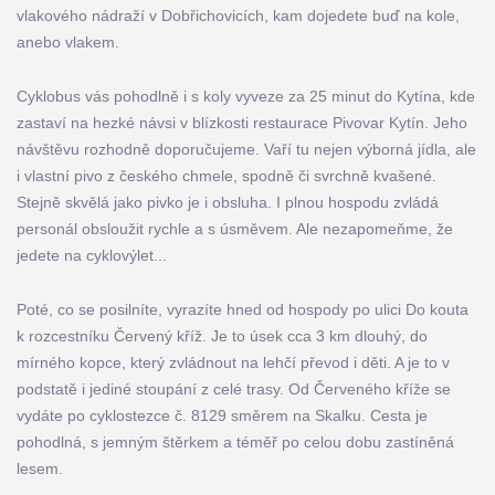
vlakového nádraží v Dobřichovicích, kam dojedete buď na kole,
anebo vlakem.
Cyklobus vás pohodlně i s koly vyveze za 25 minut do Kytína, kde
zastaví na hezké návsi v blízkosti restaurace Pivovar Kytín. Jeho
návštěvu rozhodně doporučujeme. Vaří tu nejen výborná jídla, ale
i vlastní pivo z českého chmele, spodně či svrchně kvašené.
Stejně skvělá jako pivko je i obsluha. I plnou hospodu zvládá
personál obsloužit rychle a s úsměvem. Ale nezapomeňme, že
jedete na cyklovýlet...
Poté, co se posilníte, vyrazíte hned od hospody po ulici Do kouta
k rozcestníku Červený kříž. Je to úsek cca 3 km dlouhý, do
mírného kopce, který zvládnout na lehčí převod i děti. A je to v
podstatě i jediné stoupání z celé trasy. Od Červeného kříže se
vydáte po cyklostezce č. 8129 směrem na Skalku. Cesta je
pohodlná, s jemným štěrkem a téměř po celou dobu zastíněná
lesem.