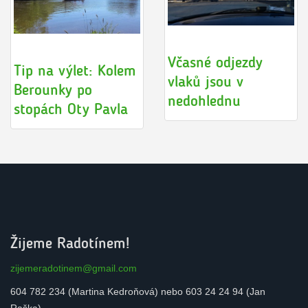
Náš tip:
Nová radotínská
Cyklobusem do
lávka se podobá
Kytína a přes
mostu Millennium
Skalku, Černolice a
Bridge v Londýně
Všenory do
Radotína