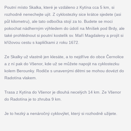
Poutní místo Skalka, které je vzdáleno z Kytína cca 5 km, si
rozhodně nenechejte ujít. Z cyklostezky sice krátce sjedete (asi
půl kilometru), ale tato odbočka stojí za to. Budete se moci
pokochat nádherným výhledem do údolí na Mníšek pod Brdy, ale
také prohlédnout si poutní kostelík sv. Maří Magdaleny a projít si
křížovou cestu s kapličkami z roku 1672.
Ze Skalky už vlastně jen klesáte, a to nejdříve do obce Černolice
a z ní pak do Všenor, kde už se můžete napojit na cyklostezku
kolem Berounky. Rodiče s unavenými dětmi se mohou dovézt do
Radotína vlakem.
Trasa z Kytína do Všenor je dlouhá necelých 14 km. Ze Všenor
do Radotína je to zhruba 9 km.
Je to hezký a nenáročný cyklovýlet, který si rozhodně užijete.