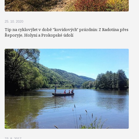
25. 10. 2020
Tip na cyklovýlet v době "kovidových" prázdnin: Z Radotína přes
Řeporyje, Holyni a Prokopské údolí
23. 8. 2017