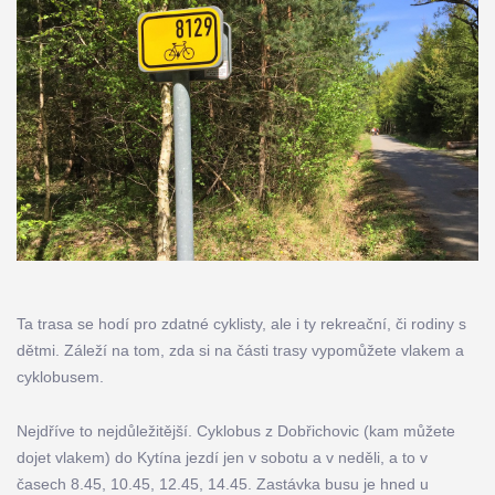
Ta trasa se hodí pro zdatné cyklisty, ale i ty rekreační, či rodiny s
dětmi. Záleží na tom, zda si na části trasy vypomůžete vlakem a
cyklobusem.
Nejdříve to nejdůležitější. Cyklobus z Dobřichovic (kam můžete
dojet vlakem) do Kytína jezdí jen v sobotu a v neděli, a to v
časech 8.45, 10.45, 12.45, 14.45. Zastávka busu je hned u