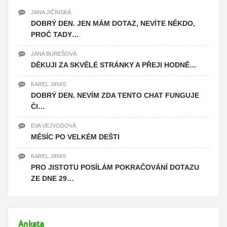
JANA JIČÍNSKÁ
DOBRÝ DEN. JEN MÁM DOTAZ, NEVÍTE NĚKDO,
PROČ TADY…
JANA BUREŠOVÁ
DĚKUJI ZA SKVĚLÉ STRÁNKY A PŘEJI HODNĚ…
KAREL JIRAS
DOBRÝ DEN. NEVÍM ZDA TENTO CHAT FUNGUJE
ČI…
EVA VEJVODOVÁ
MĚSÍC PO VELKÉM DEŠTI
KAREL JIRAS
PRO JISTOTU POSÍLÁM POKRAČOVÁNÍ DOTAZU
ZE DNE 29…
Anketa