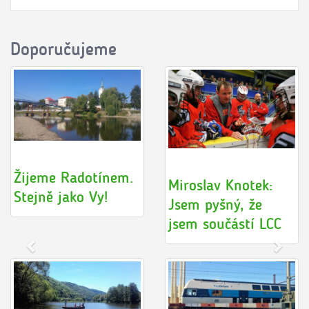
Doporučujeme
Lakros jako
Karel Hanzlík:
fenomén aneb malé
Važme si toho, jak
ohlédnutí za velkým
se máme dobře
turnajem