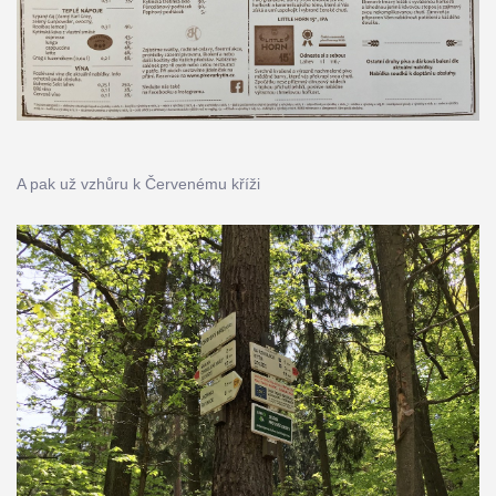
A pak už vzhůru k Červenému kříži