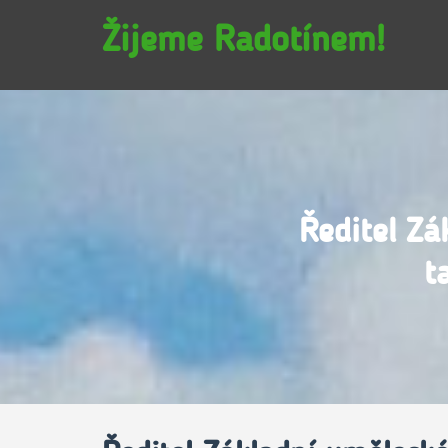
Žijeme Radotínem!
Ředitel Zá
t