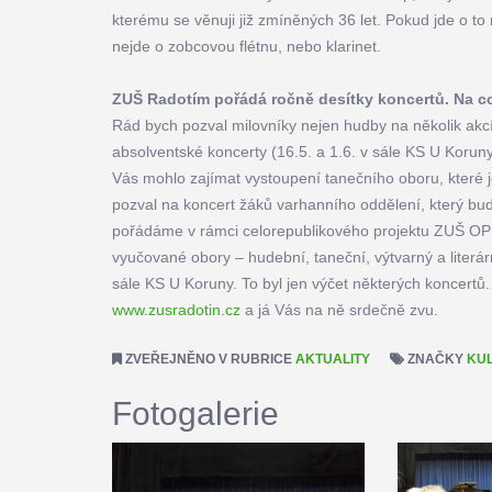
kterému se věnuji již zmíněných 36 let. Pokud jde o 
nejde o zobcovou flétnu, nebo klarinet.
ZUŠ Radotím pořádá ročně desítky koncertů. Na c
Rád bych pozval milovníky nejen hudby na několik akc
absolventské koncerty (16.5. a 1.6. v sále KS U Korun
Vás mohlo zajímat vystoupení tanečního oboru, které j
pozval na koncert žáků varhanního oddělení, který bude
pořádáme v rámci celorepublikového projektu ZUŠ OPE
vyučované obory – hudební, taneční, výtvarný a liter
sále KS U Koruny. To byl jen výčet některých koncertů
www.zusradotin.cz
a já Vás na ně srdečně zvu.
ZVEŘEJNĚNO V RUBRICE
AKTUALITY
ZNAČKY
KU
Fotogalerie