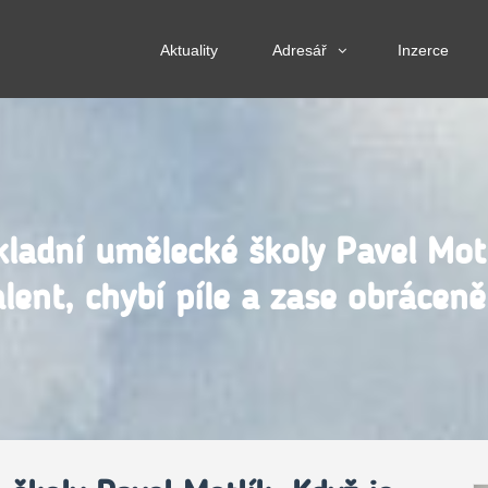
Aktuality
Adresář
Inzerce
kladní umělecké školy Pavel Motl
alent, chybí píle a zase obráceně.