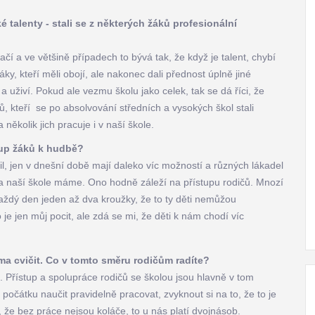
ké talenty - stali se z některých žáků profesionální
čí a ve většině případech to bývá tak, že když je talent, chybí
y, kteří měli obojí, ale nakonec dali přednost úplně jiné
a uživí. Pokud ale vezmu školu jako celek, tak se dá říci, že
, kteří se po absolvování středních a vysokých škol stali
ěkolik jich pracuje i v naší škole.
stup žáků k hudbě?
nil, jen v dnešní době mají daleko víc možností a různých lákadel
 na naší škole máme. Ono hodně záleží na přístupu rodičů. Mnozí
aždý den jeden až dva kroužky, že to ty děti nemůžou
je jen můj pocit, ale zdá se mi, že děti k nám chodí víc
ma cvičit. Co v tomto směru rodičům radíte?
. Přístup a spolupráce rodičů se školou jsou hlavně v tom
očátku naučit pravidelně pracovat, zvyknout si na to, že to je
, že bez práce nejsou koláče, to u nás platí dvojnásob.