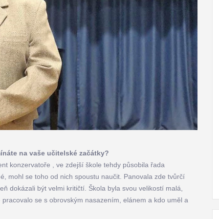
náte na vaše učitelské začátky?
t konzervatoře , ve zdejší škole tehdy působila řada
ené, mohl se toho od nich spoustu naučit. Panovala zde tvůrčí
eň dokázali být velmi kritičtí. Škola byla svou velikostí malá,
e pracovalo se s obrovským nasazením, elánem a kdo uměl a