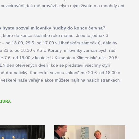
to muzicírování, tak mě provází celým mým životem a mnohdy ani
o byste pozval milovníky hudby do konce června?
í, které do konce školního roku máme. Jsou to jednak 3
y – od 18.00, 29.5. od 17.00 v Libeňském zámečku), dále by
e 23.5. od 18.30 v KS U Koruny, milovníky varhan bych rád
 7.6. od 19.00 v kostele U Klimenta v Klimentské ulici, 30.5.
N den otevřených dveří, kde se představí všechny čtyři
árně-dramatický. Koncertní sezonu zakončíme 20.6. od 18.00 v
. Veškeré naše veřejné akce můžete najít na našich stránkách
LTURA