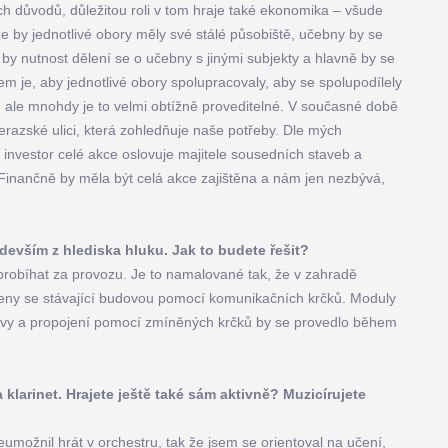
h důvodů, důležitou roli v tom hraje také ekonomika – všude
 by jednotlivé obory měly své stálé působiště, učebny by se
by nutnost dělení se o učebny s jinými subjekty a hlavně by se
em je, aby jednotlivé obory spolupracovaly, aby se spolupodílely
, ale mnohdy je to velmi obtížně proveditelné. V současné době
razské ulici, která zohledňuje naše potřeby. Dle mých
o investor celé akce oslovuje majitele sousedních staveb a
 Finančně by měla být celá akce zajištěna a nám jen nezbývá,
devším z hlediska hluku. Jak to budete řešit?
probíhat za provozu. Je to namalované tak, že v zahradě
jeny se stávající budovou pomocí komunikačních krčků. Moduly
dovy a propojení pomocí zmíněných krčků by se provedlo během
 klarinet. Hrajete ještě také sám aktivně? Muzicírujete
umožnil hrát v orchestru, tak že jsem se orientoval na učení,