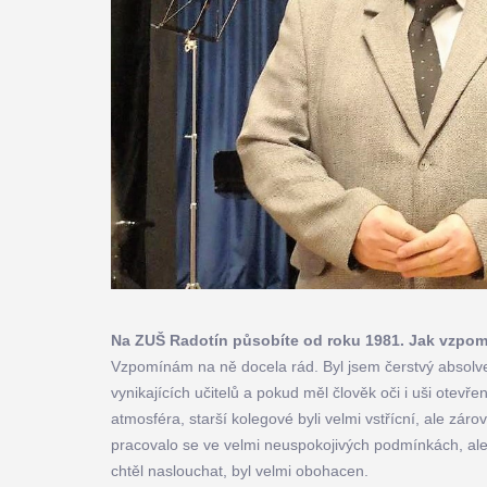
Na ZUŠ Radotín působíte od roku 1981. Jak vzpomí
Vzpomínám na ně docela rád. Byl jsem čerstvý absolven
vynikajících učitelů a pokud měl člověk oči i uši otevř
atmosféra, starší kolegové byli velmi vstřícní, ale zárov
pracovalo se ve velmi neuspokojivých podmínkách, al
chtěl naslouchat, byl velmi obohacen.