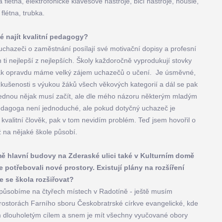
flétna, elektrofonické klávesové nástroje, bicí nástroje, housle,
flétna, trubka.
é najít kvalitní pedagogy?
hazeči o zaměstnání posílají své motivační dopisy a profesní
 ti nejlepší z nejlepších. Školy každoročně vyprodukují stovky
tak opravdu máme velký zájem uchazečů o učení. Je úsměvné,
ušenosti s výukou žáků všech věkových kategorií a dál se pak
dý jednou nějak musí začít, ale dle mého názoru některým mladým
edagoga není jednoduché, ale pokud dotyčný uchazeč je
y kvalitní člověk, pak v tom nevidím problém. Teď jsem hovořil o
ž na nějaké škole působí.
ě hlavní budovy na Zderaské ulici také v Kulturním domě
potřebovali nové prostory. Existují plány na rozšíření
e se škola rozšiřovat?
 působíme na čtyřech místech v Radotíně - ještě musím
prostorách Farního sboru Českobratrské církve evangelické, kde
m dlouholetým cílem a snem je mít všechny vyučované obory