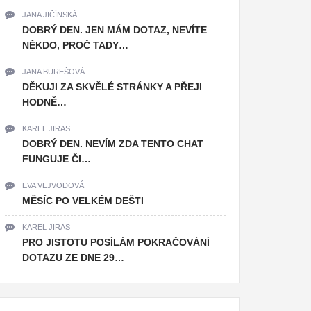
JANA JIČÍNSKÁ
DOBRÝ DEN. JEN MÁM DOTAZ, NEVÍTE
NĚKDO, PROČ TADY…
JANA BUREŠOVÁ
DĚKUJI ZA SKVĚLÉ STRÁNKY A PŘEJI
HODNĚ…
KAREL JIRAS
DOBRÝ DEN. NEVÍM ZDA TENTO CHAT
FUNGUJE ČI…
EVA VEJVODOVÁ
MĚSÍC PO VELKÉM DEŠTI
KAREL JIRAS
PRO JISTOTU POSÍLÁM POKRAČOVÁNÍ
DOTAZU ZE DNE 29…