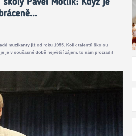
 školy Pavel Motlík: Když je
bráceně...
dé muzikanty již od roku 1955. Kolik talentů školou
oje je v současné době největší zájem, to nám prozradil