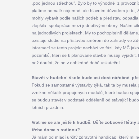
„pod jednou střechou“. Bylo by to výhodné z provozníc
platíme nemalé nájemné, ale hlavním důvodem je to, že
mohly vybavit podle našich potřeb a představ, odpadla 
zlepšila spolupráce mezi jednotlivými obory. Naším cíl
na jednotlivých projektech. My to pochopitelně děláme
existuje studie na přístavbu směrem do zahrady ve Zde
informací se tento projekt nachází ve fázi, kdy MČ jak
pozemků, kteří se k plánované stavbě musejí vyjádřit.
než doufat, že se v dohledné době uskuteční.
Stavět v hudební škole bude asi dost náŕočné, pře
Pokud se samostatné výstavby týká, tak ta by musela 
vznikne několik propojených modulů, které budou spo
se budou stavět v podstatě odděleně od stávající bu
letních prázdnin.
Vraťme se ale ještě k hudbě. Učíte zobcové flétny a
třeba doma s rodinou?
Já mám od mládí určitý zdravotní handicap, který mi ne