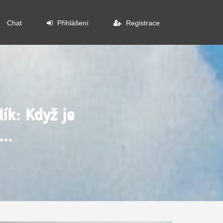
Chat
Přihlášení
Registrace
ík: Když je
..