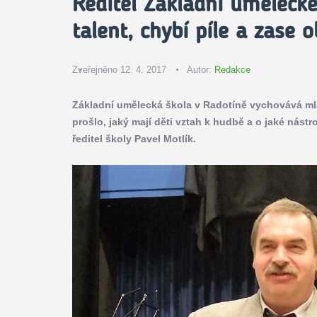
Ředitel Základní umělecké
talent, chybí píle a zase o
Zveřejněno 12. 4. 2017
Autor:
Redakce
Základní umělecká škola v Radotíně vychovává mla
prošlo, jaký mají děti vztah k hudbě a o jaké nástr
ředitel školy Pavel Motlík.