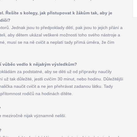
tel. Řešíte s kolegy, jak přistupovat k žákům tak, aby je
odiči?
torů. Jednak jsou to předpoklady dětí, pak jsou to jejich přání a
iteli, aby dětem ukázal veškeré možnosti toho svého nástroje a
né, musí se na ně cvičit a neplatí tady přímá úměra, že čím
ní vůběc vedlo k nějakým výsledkům?
á pokládám za podstatné, aby se děti už od přípravky naučily
í už tak důležité, jestli cvičím 30 minut, nebo hodinu. Důležitější
alička naučit cvičit a ne jen přehrávat zadanou látku. Tady
a přítomnost rodičů na hodinách dítěte.
?
e meziročně nijak významně neliší.
?