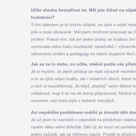
Učíte zhruba šestatřicet let. Měl jste štěstí na něja
hudebníci?
S tím talentem je to trochu ošidné, on sám o sobě nesta
píle a zase obráceně. Měl jsem možnost pracovat se žák
profesi. Pokud vím, tak jen jeden jediný se hudbou živí 
vychovala celou řadu muzikantů, tanečníků i výtvarníků
výkonnými umělci a pedagogy na všech stupních škol a n
Jak se za tu dobu, co učíte, změnil podle vás pří
Já si myslím, že jejich přístup se nijak výrazně nezmě
a to se týká nejen hudby, ale i ostatních oborů, které
z nich si neuvědomují, že když „dopřejí“ svým dětem k
zvládnout, mají-li se na ně doma připravovat. Možná to 
unavené, než tomu bylo v dobách minulých.
Asi největším problémem rodičů je donutit děti do
Já už jsem to naznačil v odpovědi na předchozí otázku
raném věku velmi důležité. Děti už se musí od samého p
jediný způsob, jak se něčemu naučit. Prostě to přísloví