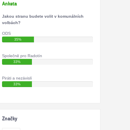
Anketa
Jakou stranu budete volit v komunálních
volbách?
ODS
35%
Společně pro Radotín
33%
Piráti a nezávislí
33%
Značky