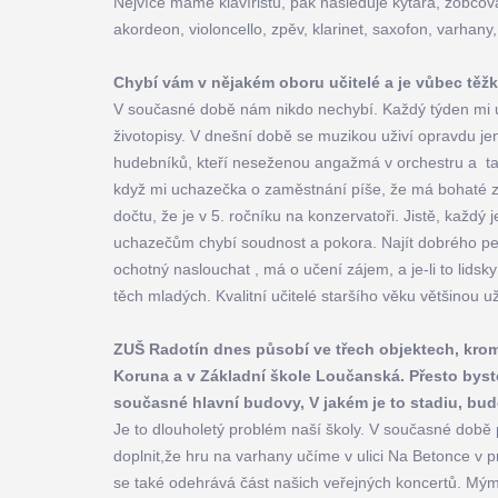
Nejvíce máme klavíristů, pak následuje kytara, zobcová 
akordeon, violoncello, zpěv, klarinet, saxofon, varhany, 
Chybí vám v nějakém oboru učitelé a je vůbec těžk
V současné době nám nikdo nechybí. Každý týden mi uc
životopisy. V dnešní době se muzikou uživí opravdu jen
hudebníků, kteří neseženou angažmá v orchestru a 
když mi uchazečka o zaměstnání píše, že má bohaté zk
dočtu, že je v 5. ročníku na konzervatoři. Jistě, kaž
uchazečům chybí soudnost a pokora. Najít dobrého p
ochotný naslouchat , má o učení zájem, a je-li to lidsk
těch mladých. Kvalitní učitelé staršího věku většinou u
ZUŠ Radotín dnes působí ve třech objektech, krom
Koruna a v Základní škole Loučanská. Přesto byste 
současné hlavní budovy, V jakém je to stadiu, bud
Je to dlouholetý problém naší školy. V současné době
doplnit,že hru na varhany učíme v ulici Na Betonce v 
se také odehrává část našich veřejných koncertů. Mý