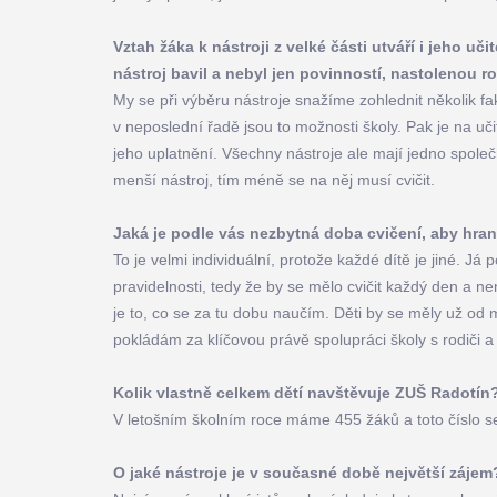
Vztah žáka k nástroji z velké části utváří i jeho uči
nástroj bavil a nebyl jen povinností, nastolenou r
My se při výběru nástroje snažíme zohlednit několik fak
v neposlední řadě jsou to možnosti školy. Pak je na uč
jeho uplatnění. Všechny nástroje ale mají jedno společ
menší nástroj, tím méně se na něj musí cvičit.
Jaká je podle vás nezbytná doba cvičení, aby hra
To je velmi individuální, protože každé dítě je jiné. J
pravidelnosti, tedy že by se mělo cvičit každý den a nen
je to, co se za tu dobu naučím. Děti by se měly už od m
pokládám za klíčovou právě spolupráci školy s rodiči 
Kolik vlastně celkem dětí navštěvuje ZUŠ Radotín
V letošním školním roce máme 455 žáků a toto číslo s
O jaké nástroje je v současné době největší zájem