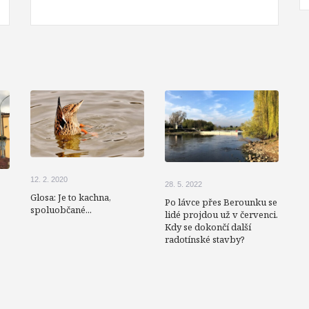
12. 2. 2020
28. 5. 2022
Glosa: Je to kachna,
Po lávce přes Berounku se
spoluobčané...
lidé projdou už v červenci.
Kdy se dokončí další
radotínské stavby?