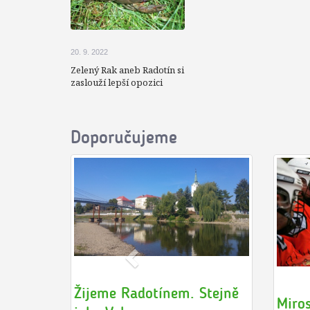
20. 9. 2022
Zelený Rak aneb Radotín si
zaslouží lepší opozici
Doporučujeme
Žijeme Radotínem. Stejně
Miro