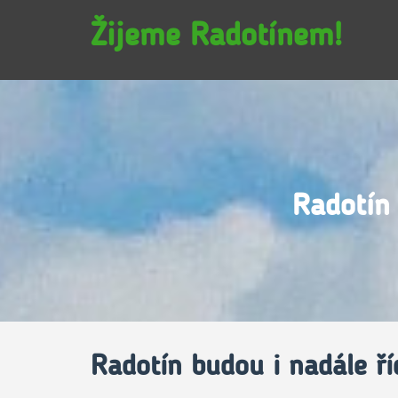
Žijeme Radotínem!
Radotín 
Radotín budou i nadále ří