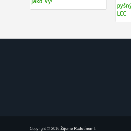
jako Vy!
pyšný
LCC
Copyright © 2016
Žijeme Radotínem!
.