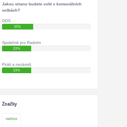
Jakou stranu budete volit v komunálních
volbách?
ODS
35%
Společně pro Radotín
33%
Piráti a nezávislí
33%
Značky
radnice