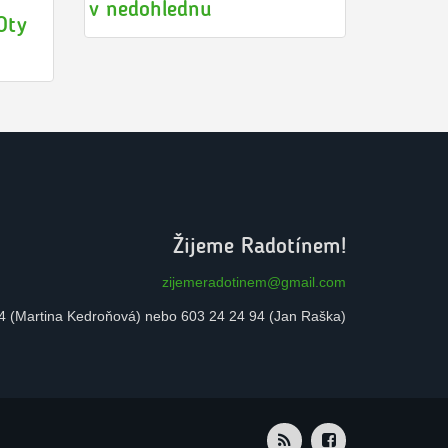
v nedohlednu
Oty
Žijeme Radotínem!
zijemeradotinem@gmail.com
4 (Martina Kedroňová) nebo 603 24 24 94 (Jan Raška)