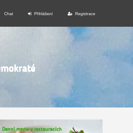
Chat
Přihlášení
Registrace
demokraté
Denní menu v restauracích