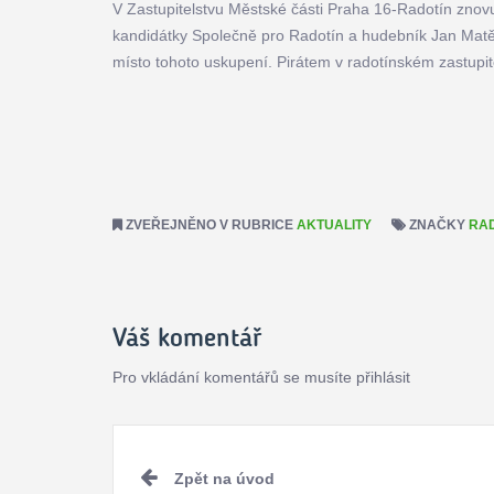
V Zastupitelstvu Městské části Praha 16-Radotín zno
kandidátky Společně pro Radotín a hudebník Jan Matě
místo tohoto uskupení. Pirátem v radotínském zastupit
ZVEŘEJNĚNO V RUBRICE
AKTUALITY
ZNAČKY
RA
Váš komentář
Pro vkládání komentářů se musíte přihlásit
Pokračovat
Zpět na úvod