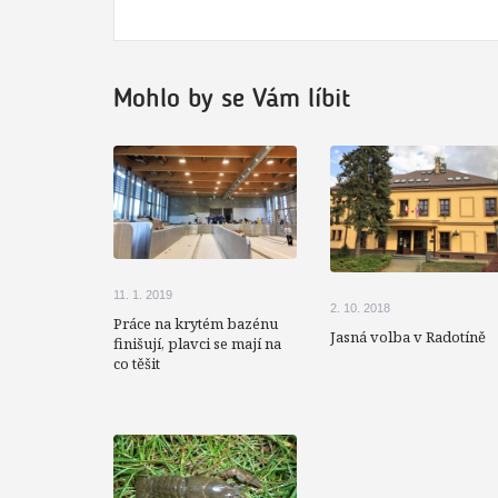
ve
čtení
Mohlo by se Vám líbit
11. 1. 2019
2. 10. 2018
Práce na krytém bazénu
Jasná volba v Radotíně
finišují, plavci se mají na
co těšit