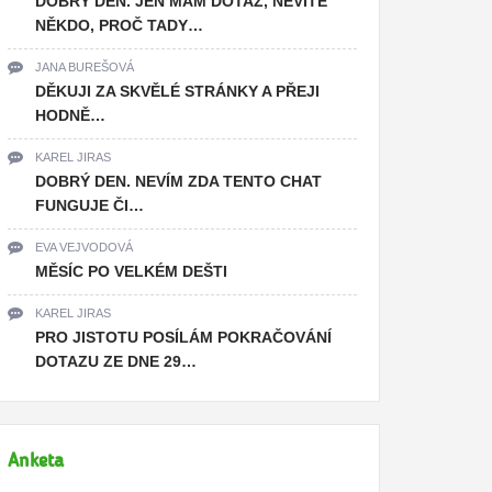
DOBRÝ DEN. JEN MÁM DOTAZ, NEVÍTE
NĚKDO, PROČ TADY…
JANA BUREŠOVÁ
DĚKUJI ZA SKVĚLÉ STRÁNKY A PŘEJI
HODNĚ…
KAREL JIRAS
DOBRÝ DEN. NEVÍM ZDA TENTO CHAT
FUNGUJE ČI…
EVA VEJVODOVÁ
MĚSÍC PO VELKÉM DEŠTI
KAREL JIRAS
PRO JISTOTU POSÍLÁM POKRAČOVÁNÍ
DOTAZU ZE DNE 29…
Anketa