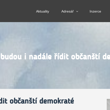
Aktuality
Adresář
Inzerce
budou i nadále řídit občanští 
dit občanští demokraté