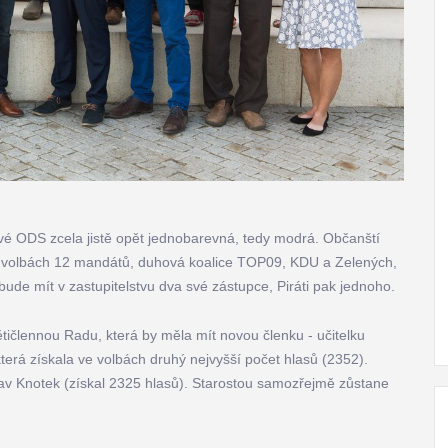
tvé ODS zcela jistě opět jednobarevná, tedy modrá. Občanští
ve volbách 12 mandátů, duhová koalice TOP09, KDU a Zelených,
ude mít v zastupitelstvu dva své zástupce, Piráti pak jednoho.
tičlennou Radu, která by měla mít novou členku - učitelku
terá získala ve volbách druhý nejvyšší počet hlasů (2352).
v Knotek (získal 2325 hlasů). Starostou samozřejmě zůstane