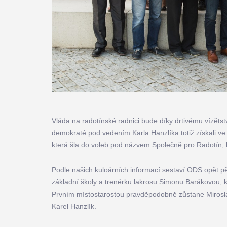
Vláda na radotínské radnici bude díky drtivému vízěts
demokraté pod vedením Karla Hanzlíka totiž získali 
která šla do voleb pod názvem Společně pro Radotín, b
Podle našich kuloárních informací sestaví ODS opět pě
základní školy a trenérku lakrosu Simonu Barákovou, k
Prvním místostarostou pravděpodobně zůstane Mirosla
Karel Hanzlík.