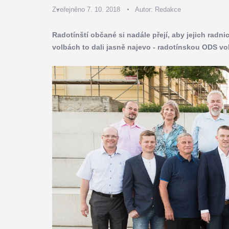
Zveřejněno 7. 10. 2018
Autor:
Redakce
Radotínští občané si nadále přejí, aby jejich radni
volbách to dali jasně najevo - radotínskou ODS vol