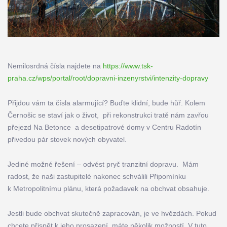
Nemilosrdná čísla najdete na
https://www.tsk-
praha.cz/wps/portal/root/dopravni-inzenyrstvi/intenzity-dopravy
Přijdou vám ta čísla alarmující? Buďte klidní, bude hůř. Kolem
Černošic se staví jak o život, při rekonstrukci tratě nám zavřou
přejezd Na Betonce a desetipatrové domy v Centru Radotín
přivedou pár stovek nových obyvatel.
Jediné možné řešení – odvést pryč tranzitní dopravu. Mám
radost, že naši zastupitelé nakonec schválili Připomínku
k Metropolitnímu plánu, která požadavek na obchvat obsahuje.
Jestli bude obchvat skutečně zapracován, je ve hvězdách. Pokud
chcete přispět k jeho prosazení, máte několik možností. V tuto