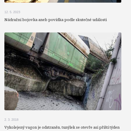
12. 5. 2023
Nádražní bojovka aneb povídka podle skutečné události
2. 3. 2018
Vykolejený vagon je odstraněn, tunýlek se otevře asi příští týden