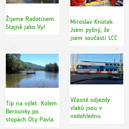
Žijeme Radotínem.
Miroslav Knotek:
Stejně jako Vy!
Jsem pyšný, že
jsem součástí LCC
Včasné odjezdy
Tip na výlet: Kolem
vlaků jsou v
Berounky po
nedohlednu
stopách Oty Pavla