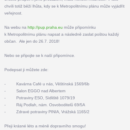
chvíli totiž běží lhůta, kdy se k Metropolitnímu plánu může vyjádřit
veřejnost.
Na webu na
http://pup.praha.eu
může připomínku
k Metropolitnímu plánu napsat a následně zaslat poštou každý
občan. Ale jen do 26.7. 2018!
Nebo se připojte se k naší připomínce.
Podepsat ji můžete zde:
- Kavárna Café u nás, Věštínská 1569/6b
- Salon EGGO nad Albertem
- Potraviny ESO, Sídliště 1079/19
- Ráj Podlah, nám. Osvoboditelů 69/5A
- Zdravé potraviny PINIA, Vrážská 1165/2
Přeji krásné léto a méně dopravního smogu!