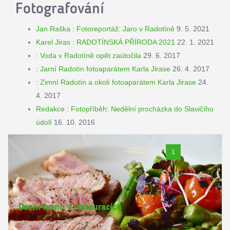
Fotografování
Jan Raška
:
Fotoreportáž: Jaro v Radotíně
9. 5. 2021
Karel Jiras
:
RADOTÍNSKÁ PŘÍRODA 2021
22. 1. 2021
:
Voda v Radotíně opět zaútočila
29. 6. 2017
:
Jarní Radotín fotoaparátem Karla Jirase
26. 4. 2017
:
Zimní Radotín a okolí fotoaparátem Karla Jirase
24.
4. 2017
Redakce
:
Fotopříběh: Nedělní procházka do Slavičího
údolí
16. 10. 2016
1
Denní menu v restauracích