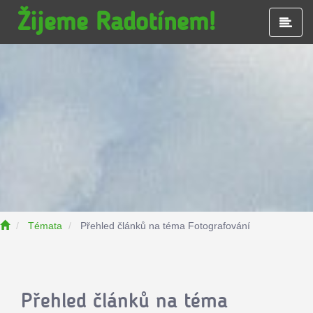
Žijeme Radotínem!
Hla
nab
Témata
Přehled článků na téma Fotografování
Přehled článků na téma