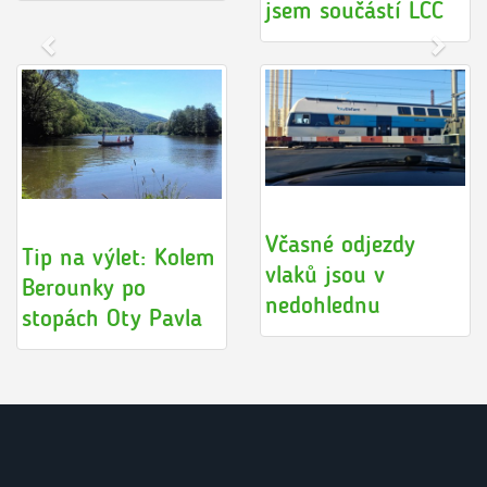
jsem součástí LCC
Včasné odjezdy
Tip na výlet: Kolem
vlaků jsou v
Berounky po
nedohlednu
stopách Oty Pavla