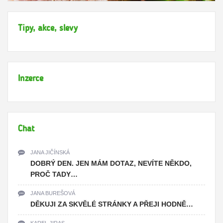
Tipy, akce, slevy
Inzerce
Chat
JANA JIČÍNSKÁ
DOBRÝ DEN. JEN MÁM DOTAZ, NEVÍTE NĚKDO,
PROČ TADY…
JANA BUREŠOVÁ
DĚKUJI ZA SKVĚLÉ STRÁNKY A PŘEJI HODNĚ…