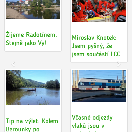
Žijeme Radotínem.
Miroslav Knotek:
Stejně jako Vy!
Jsem pyšný, že
jsem součástí LCC
Včasné odjezdy
Tip na výlet: Kolem
vlaků jsou v
Berounky po