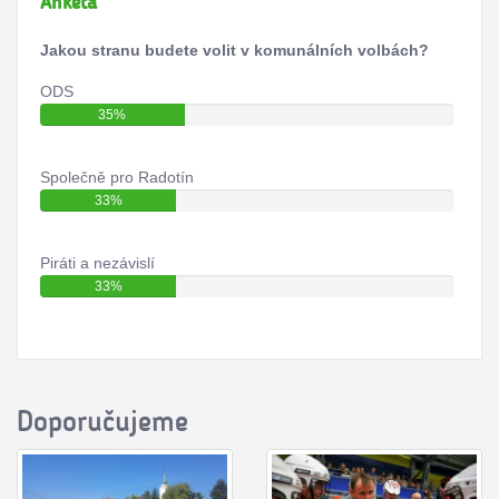
Anketa
Jakou stranu budete volit v komunálních volbách?
ODS
35%
Společně pro Radotín
33%
Piráti a nezávislí
33%
Doporučujeme