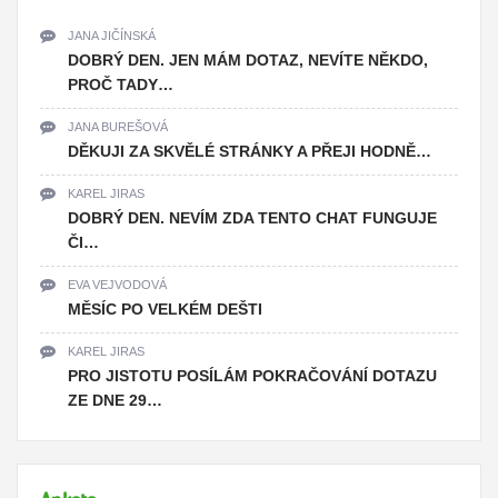
JANA JIČÍNSKÁ
DOBRÝ DEN. JEN MÁM DOTAZ, NEVÍTE NĚKDO,
PROČ TADY…
JANA BUREŠOVÁ
DĚKUJI ZA SKVĚLÉ STRÁNKY A PŘEJI HODNĚ…
KAREL JIRAS
DOBRÝ DEN. NEVÍM ZDA TENTO CHAT FUNGUJE
ČI…
EVA VEJVODOVÁ
MĚSÍC PO VELKÉM DEŠTI
KAREL JIRAS
PRO JISTOTU POSÍLÁM POKRAČOVÁNÍ DOTAZU
ZE DNE 29…