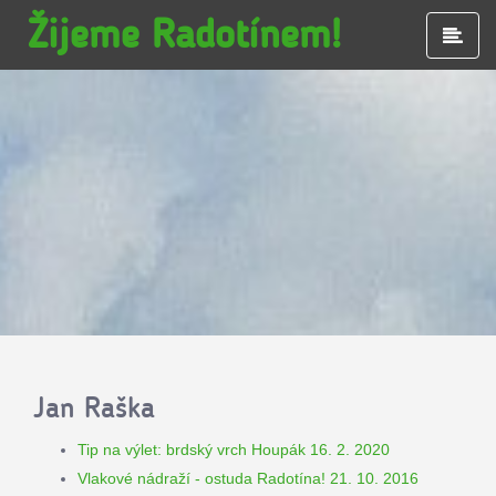
Žijeme Radotínem!
Hla
nab
Jan Raška
Tip na výlet: brdský vrch Houpák 16. 2. 2020
Vlakové nádraží - ostuda Radotína! 21. 10. 2016