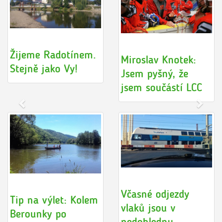
Žijeme Radotínem.
Miroslav Knotek:
Stejně jako Vy!
Jsem pyšný, že
jsem součástí LCC
Včasné odjezdy
Tip na výlet: Kolem
vlaků jsou v
Berounky po
nedohlednu